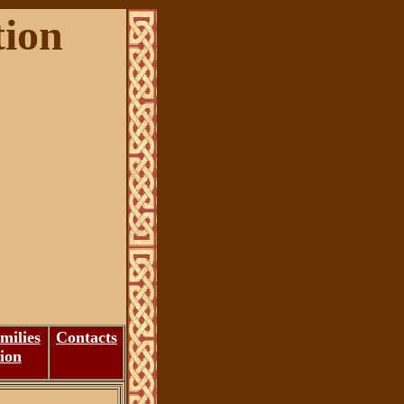
tion
milies
Contacts
ion